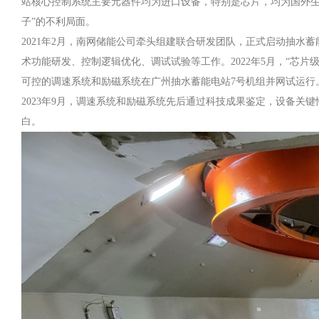
站核心控制系统主要元器件均为进口设备，特别是芯片，均为国外生产
子”的不利局面。
2021年2月，南网储能公司牵头组建联合研发团队，正式启动抽水
术功能研发、控制逻辑优化、调试试验等工作。2022年5月，“芯片级
可控的调速系统和励磁系统在广州抽水蓄能电站7号机组并网试运行。2
2023年9月，调速系统和励磁系统先后通过科技成果鉴定，设备关
白。