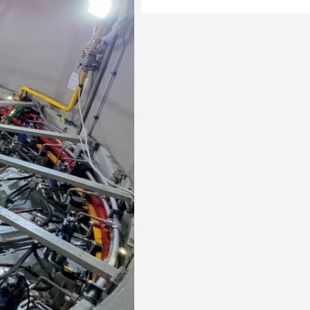
蒲昌镇成功签约新型独立储能项
乐鱼leyu官方网站app