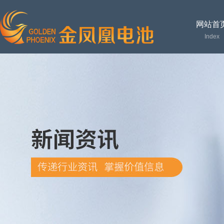
网站首
Index