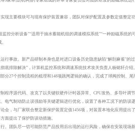
究院等9家单位(机构)的专家组成的评审专家委员会对团队研发的励磁系统
，实现主要模块可与现有保护装置兼容，团队对保护配置及参数定值整定
监控分析设备”“适用于抽水蓄能机组的调速模拟系统”“一种励磁系统的
成。
运行事故。新产品研制本身也是对进口设备历史隐患缺陷“解剖麻雀”的过
彻底排除解决”，计算机监控系统和调速系统技术攻关负责人杨铭轩介绍
部分27个控制流程的梳理和148项跳闸逻辑的确认，完成了球阀控制、尾闸
制程序源代码、攻克了以关键软硬件计时器异常、CPU发热、多导叶调
跳、电气制动防止误强励等关键逻辑进行优化，设置了各种工况下的防误
论会，与厂家联合整定新保护装置定值1456项，对装置本地化应用提出
等方面提出了保护防误动措施。
运行。团队尽一切可能防范产品投用后出现的运行风险，确保在安装现场