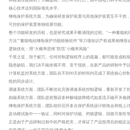
和检测性能得到了大幅提高。2023年9月2日，由中国电力科学研
核心技术达到国际领先水平。
继电保护系统方面，为确保研发保护装置与其他保护装置互不干扰
可控的保护装置单独组屏功能。
整个功能研发的历程，也是研究成果不断涌现的过程。“一种蓄能机组
方法”“蓄能电站继电保护功能校验软件”等25项知识产权成果相继形
逻辑优化：用“大概率思维”防范“小概率风险”
千里之堤，毁于蚁穴。任何控制逻辑程序上的疏漏，都可能造成机组
隐患缺陷，我们决不能坐视不理、安于现状，在新产品的研制中予以
计算机监控系统方面，团队在不到90天的时间内完成了系统核心控制
统的同步设计。
调速系统方面，团队不断优化完善调速系统控制逻辑，重新开发了控
励磁系统方面，团队提前预设多种极端故障模式如直流灭磁开关偷
继电保护系统方面，团队组织召开多次保护系统设计联络会和线上讨
及动模试验中一一验证，同时对保护功能、闭锁逻辑、回路可靠性
正是由于产品研制过程中的严格把关，才保证了产品投用后的稳定