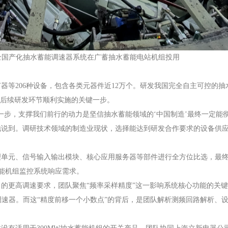
套全国产化抽水蓄能调速器系统在广蓄抽水蓄能电站机组投用
器等206种设备，包含各类元器件近12万个。研发我国完全自主可控的
是后续研发环节顺利实施的关键一步。
步，支撑我们前行的动力是坚信抽水蓄能领域的‘中国制造’最终一定能彻
地说到。调研技术领域的制造业现状，选择能达到研发合作要求的设备供
单元、信号输入输出模块、核心应用服务器等部件进行全方位比选，最终选择
蓄能机组监控系统响应需求。
的更高调速要求，团队聚焦“频率采样精度”这一影响系统核心功能的关
分辨率国产调速器。而这“精度前移一个小数点”的背后，是团队解析测频回路解析