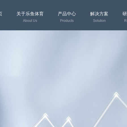
页
关于乐鱼体育
产品中心
解决方案
研
About Us
Products
Solution
R