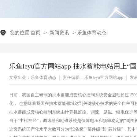
您的位置:
首页
->
新闻资讯
->
乐鱼体育动态
乐鱼leyu官方网站app-抽水蓄能电站用上“
文章出处：乐鱼体育动态
责任编辑：乐鱼leyu官方网站app
发表
日前，我国自主研制的抽水蓄能成套核心控制系统安全启动超过150
化， 也意味着我国在抽水蓄能领域达到关键核心技术的完全自主可
抽水蓄能成套核心控制系统由计算机监控、调速、励磁、继电保护等
当于“中枢神经”，调速器和励磁系统是保障电压和频率稳定的“周围
这套系统国产化水平大致可分为“设备级”“部件级”和“芯片级”，