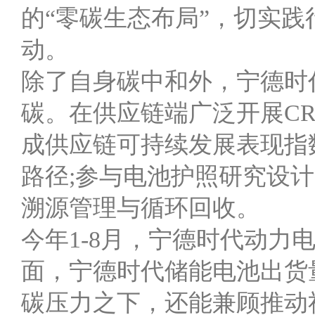
的“零碳生态布局”，切实
动。
除了自身碳中和外，宁德时
碳。在供应链端广泛开展CR
成供应链可持续发展表现指
路径;参与电池护照研究设
溯源管理与循环回收。
今年1-8月，宁德时代动力电
面，宁德时代储能电池出货
碳压力之下，还能兼顾推动