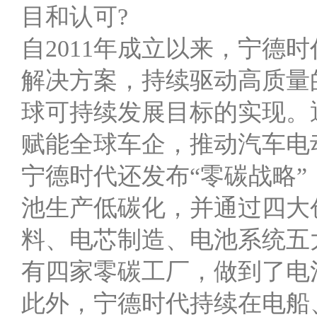
目和认可?
自2011年成立以来，宁德
解决方案，持续驱动高质量
球可持续发展目标的实现。
赋能全球车企，推动汽车电
宁德时代还发布“零碳战略
池生产低碳化，并通过四大
料、电芯制造、电池系统五
有四家零碳工厂，做到了电
此外，宁德时代持续在电船