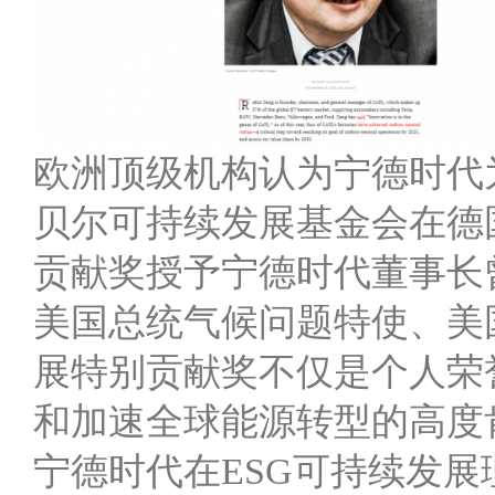
欧洲顶级机构认为宁德时代
贝尔可持续发展基金会在德国
贡献奖授予宁德时代董事长
美国总统气候问题特使、美
展特别贡献奖不仅是个人荣
和加速全球能源转型的高度
宁德时代在ESG可持续发