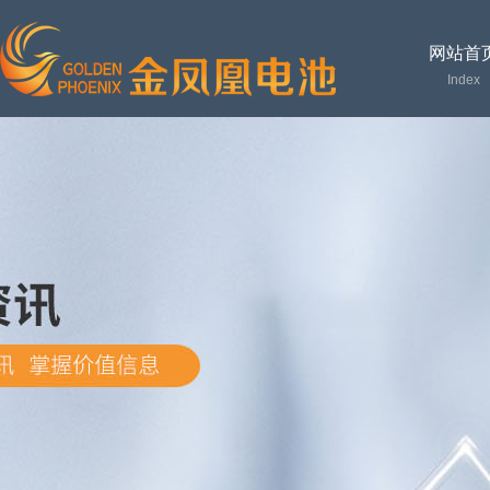
网站首
Index