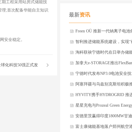
二三期工程采用站房式储能技
理;首次配备华能自主知识
最新
资讯
Freen OÜ 推新一代钠离子电
电网安全稳定。
系统-乐鱼leyu官方网站app
智利推进储能系统建设，实现“
脱碳”-乐鱼leyu官方网站app
淘科联袂宁德时代在日举办储
站投资论坛，引爆行业关注-乐
加拿大e-STORAGE推出FlexBan
企全球化科技50强正式发
leyu官方网站app
1.0 模块化储能系统引领行业革
宁德时代发布NP3.0电池安全
乐鱼leyu官方网站app
神行Pro电池-乐鱼leyu官方网站a
阿塞拜疆与乌兹别克斯坦积极
产业升级溢出效应明显
电池储能系统建设-乐鱼leyu官
HYVITY携手HYDROGRID 推
站app
利450MW抽水蓄能项目开发-
星星充电与Prozeal Green Ener
leyu官方网站app
作 签近1GWh订单进军印度储
安德里茨赢得印度1800MW甘
场-乐鱼leyu官方网站app
塔抽水蓄能项目合同-乐鱼leyu
富士康储能基地落户郑州航空