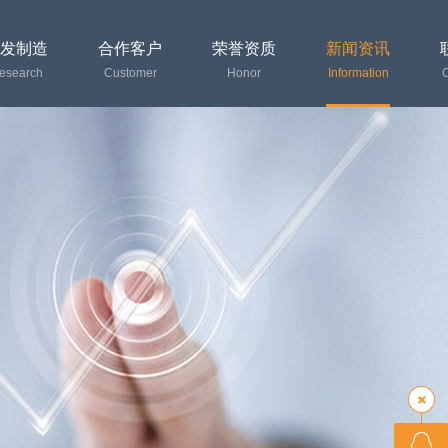
发制造
合作客户
荣誉资质
新闻资讯
esearch
Customer
Honor
Information
C