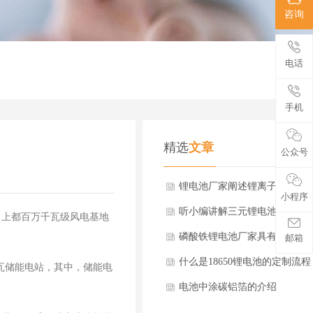
咨询
电话
手机
精选
文章
公众号
锂电池厂家阐述锂离子电池有
小程序
用途？
听小编讲解三元锂电池是什么
，上都百万千瓦级风电基地
磷酸铁锂电池厂家具有哪些优
邮箱
什么是18650锂电池的定制流程
千瓦储能电站，其中，储能电
电池中涂碳铝箔的介绍