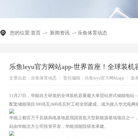
您的位置:
首页
->
新闻资讯
->
乐鱼体育动态
乐鱼leyu官方网站app-世界首座！全球
文章出处：乐鱼体育动态
责任编辑：乐鱼leyu官方网站app
发表
11月27日，华能自主研发的全球装机容量最大单层站房式储能电
配套储能项目300兆瓦/600兆瓦时工程全部建成，成为接入华北电
华能上都百万千瓦级风电基地是我国首批大型新能源基地项目之一，是
站由华能北方公司投资开发，华能清能院研发承建。