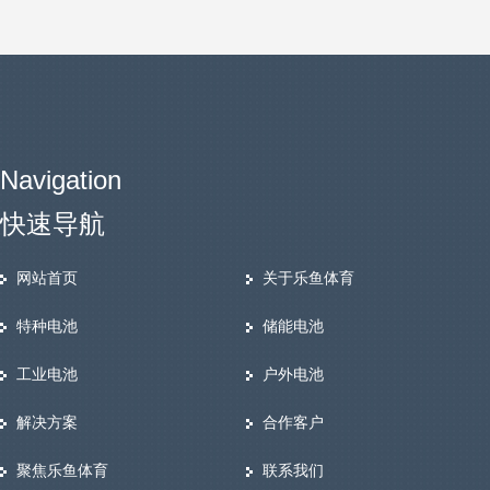
Navigation
快速导航
网站首页
关于乐鱼体育
特种电池
储能电池
工业电池
户外电池
解决方案
合作客户
聚焦乐鱼体育
联系我们