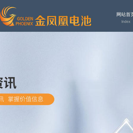
网站首
Index