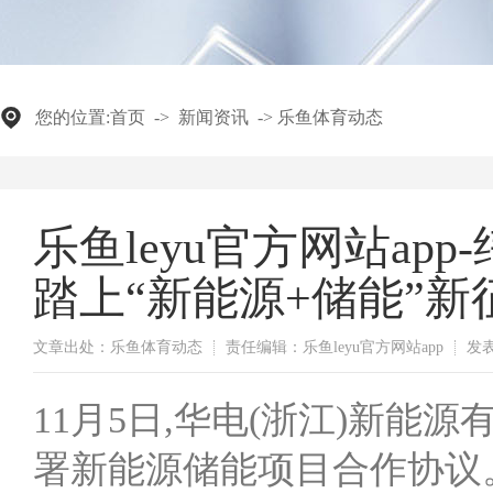
您的位置:
首页
->
新闻资讯
->
乐鱼体育动态
乐鱼leyu官方网站a
踏上“新能源+储能”新
文章出处：乐鱼体育动态
责任编辑：乐鱼leyu官方网站app
发表
11月5日,华电(浙江)新
署新能源储能项目合作协议