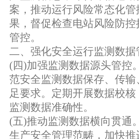
案，推动运行风险常态化管
果，督促检查电站风险防控
管控。
二、强化安全运行监测数据
(四)加强监测数据源头管
范安全监测数据保存、传输
足要求。定期开展数据校核
监测数据准确性。
(五)推动监测数据横向贯
生产安全管理范畴，加快推