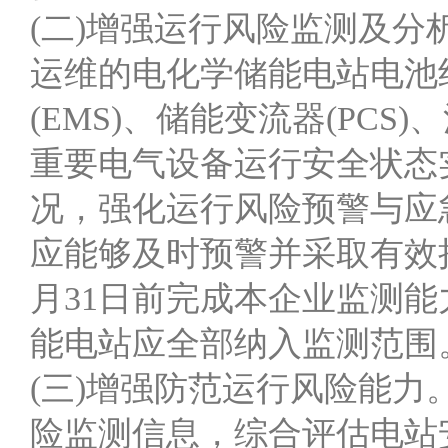
(二)增强运行风险监测及
运维的电化学储能电站电池组
(EMS)、储能变流器(PC
重要电气设备运行安全状态
况，强化运行风险预警与应
应能够及时预警并采取有效措
月31日前完成本企业监测能
能电站应全部纳入监测范围
(三)增强防范运行风险能
险监测信息，综合评估电站