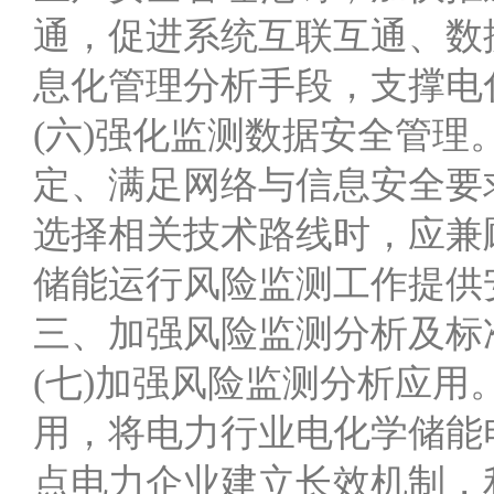
通，促进系统互联互通、数
息化管理分析手段，支撑电
(六)强化监测数据安全管
定、满足网络与信息安全要
选择相关技术路线时，应兼
储能运行风险监测工作提供
三、加强风险监测分析及标
(七)加强风险监测分析应
用，将电力行业电化学储能
点电力企业建立长效机制，