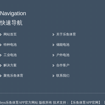
Navigation
快速导航
网站首页
关于乐鱼体育
特种电池
储能电池
工业电池
户外电池
解决方案
合作客户
聚焦乐鱼体育
联系我们
leyu乐鱼体育APP官方网站 版权所有 技术支持：【
乐鱼体育APP官网
】 