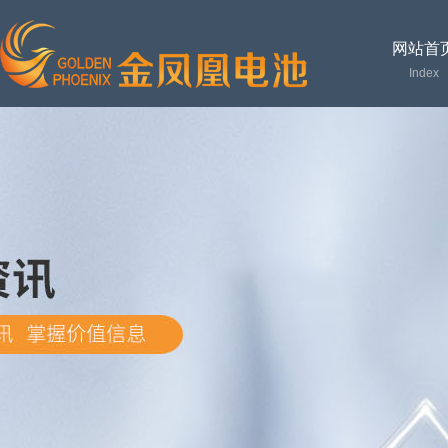
网站首
Index