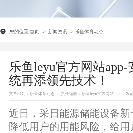
您的位置:
首页
->
新闻资讯
->
乐鱼体育动态
乐鱼leyu官方网站a
统再添领先技术！
文章出处：乐鱼体育动态
责任编辑：乐鱼leyu官方网站app
发表
近日，采日能源储能设备新
降低用户的用能风险，给用