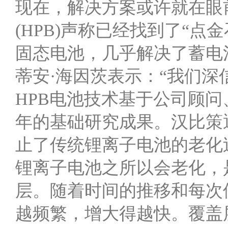
现在，解决方案或许就在眼
(HPB)声称已经找到了“
固态电池，几乎解决了蓄电
蒂安·海因茨表示：“我们深
HPB电池技术基于公司顾问
年的基础研究成果。汉比策
止了传统锂离子电池的老化
锂离子电池之所以会老化，
层。随着时间的推移和每次
越频繁，增大得越快。覆盖