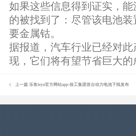
如果这些信息得到证实，能
的被找到了：尽管该电池装
要金属钴。
据报道，汽车行业已经对此
现，它们将有望节省巨大的
上一篇:
乐鱼leyu官方网站app-徐工集团首台动力电池下线发布