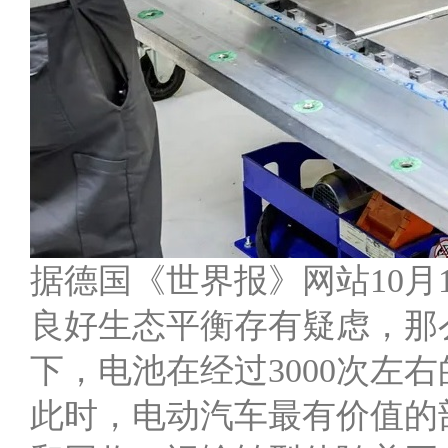
据德国《世界报》网站10月
良好生态平衡存有疑虑，那
下，电池在经过3000次左
此时，电动汽车最有价值的