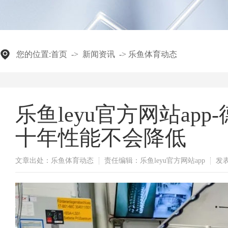
您的位置:
首页
->
新闻资讯
->
乐鱼体育动态
乐鱼leyu官方网站ap
十年性能不会降低
文章出处：乐鱼体育动态
责任编辑：乐鱼leyu官方网站app
发表