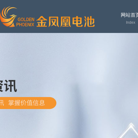
网站首
Index