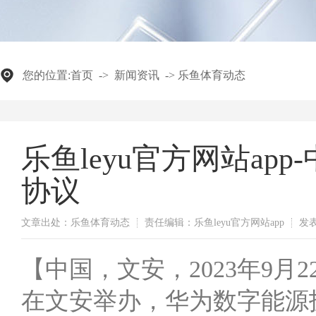
您的位置:
首页
->
新闻资讯
->
乐鱼体育动态
乐鱼leyu官方网站a
协议
文章出处：乐鱼体育动态
责任编辑：乐鱼leyu官方网站app
发表
【中国，文安，2023年9月
在文安举办，华为数字能源