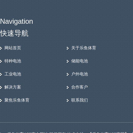
Navigation
快速导航
网站首页
关于乐鱼体育
特种电池
储能电池
工业电池
户外电池
解决方案
合作客户
聚焦乐鱼体育
联系我们