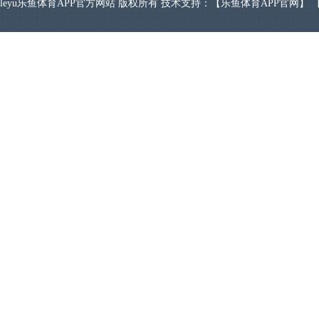
leyu乐鱼体育APP官方网站 版权所有 技术支持：【
乐鱼体育APP官网
】 