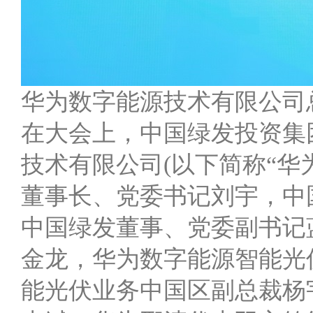
华为数字能源技术有限公司
在大会上，中国绿发投资集团
技术有限公司(以下简称“华
董事长、党委书记刘宇，中
中国绿发董事、党委副书记
金龙，华为数字能源智能光
能光伏业务中国区副总裁杨