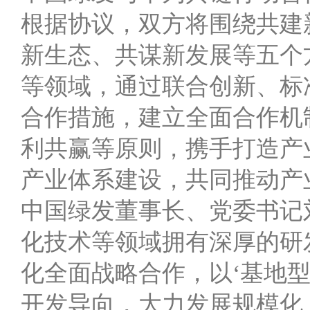
根据协议，双方将围绕共建
新生态、共谋新发展等五个
等领域，通过联合创新、标
合作措施，建立全面合作机
利共赢等原则，携手打造产
产业体系建设，共同推动产
中国绿发董事长、党委书记
化技术等领域拥有深厚的研
化全面战略合作，以‘基地
开发导向，大力发展规模化