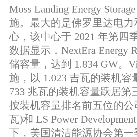
Moss Landing Energy
施。最大的是佛罗里达电力和
心，该中心于 2021 年第
数据显示，NextEra Ener
储容量，达到 1.834 GW。V
施，以 1.023 吉瓦的装机
733 兆瓦的装机容量跃居
按装机容量排名前五位的公司是 Te
瓦)和 LS Power Developm
下，美国清洁能源协会第一季