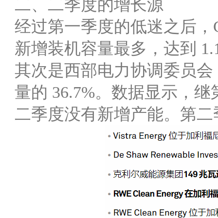
二、二季度的增长源
经过第一季度的低迷之后，C
新增装机容量最多，达到 1.
其次是西部电力协调委员会，
量的 36.7%。数据显示，
二季度没有新增产能。第二