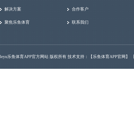
解决方案
合作客户
聚焦乐鱼体育
联系我们
leyu乐鱼体育APP官方网站 版权所有 技术支持：【
乐鱼体育APP官网
】 