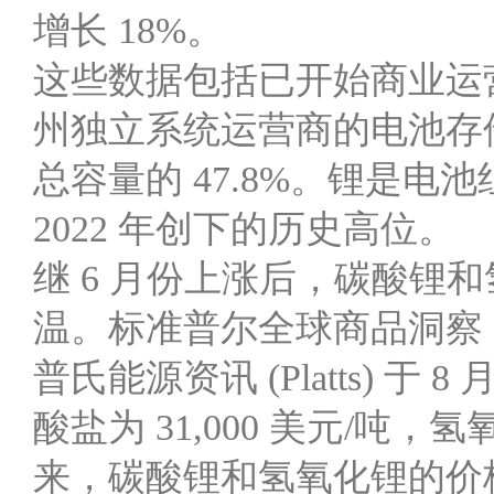
增长 18%。
这些数据包括已开始商业运
州独立系统运营商的电池存储容
总容量的 47.8%。锂是
2022 年创下的历史高位。
继 6 月份上涨后，碳酸锂和
温。标准普尔全球商品洞察 (S&P Gl
普氏能源资讯 (Platts) 
酸盐为 31,000 美元/吨，氢氧
来，碳酸锂和氢氧化锂的价格分