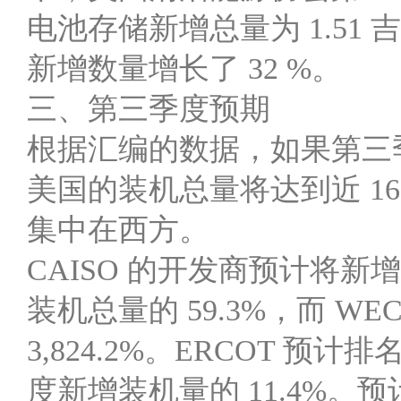
电池存储新增总量为 1.51 吉瓦
新增数量增长了 32 %。
三、第三季度预期
根据汇编的数据，如果第三
美国的装机总量将达到近 1
集中在西方。
CAISO 的开发商预计将新
装机总量的 59.3%，而 WE
3,824.2%。ERCOT 预
度新增装机量的 11.4%