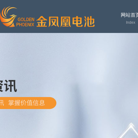
网站首
Index