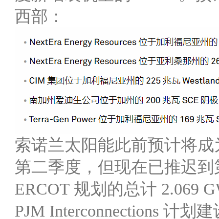
西部：
索诺兰太阳能此前预计将成
第二季度，但现在已推迟到第三
ERCOT 规划的总计 2.069 
PJM Interconnection