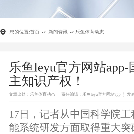
您的位置:
首页
->
新闻资讯
->
乐鱼体育动态
乐鱼leyu官方网站a
主知识产权！
文章出处：乐鱼体育动态
责任编辑：乐鱼leyu官方网站app
发表
17日，记者从中国科学院
能系统研发方面取得重大突