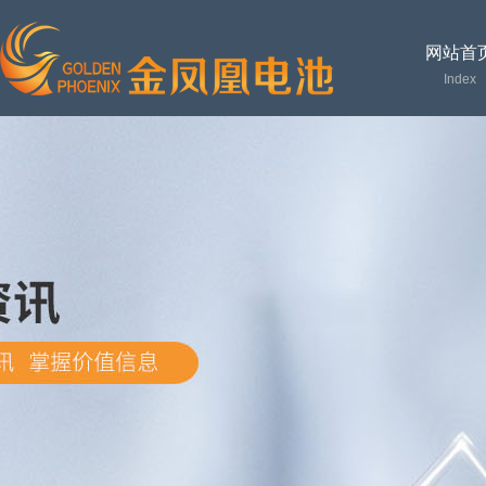
网站首
Index