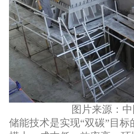
图片来源：中
储能技术是实现“双碳”目