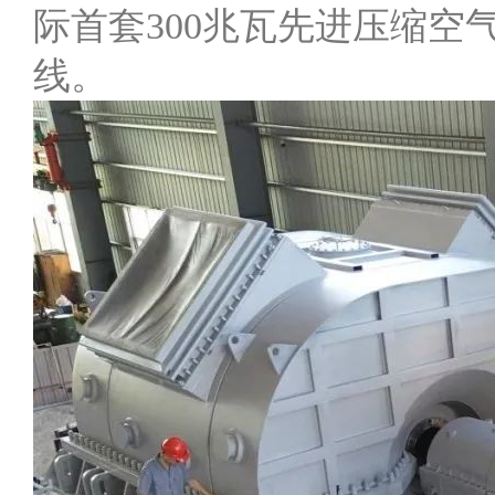
际首套300兆瓦先进压缩
线。