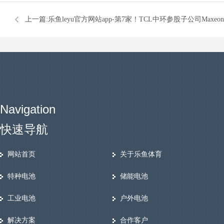
上一篇:
乐鱼leyu官方网站app-第7家！TCL中环参股子公司Maxe
建设3GW TOPCon电池组件工厂
Navigation
快速导航
网站首页
关于乐鱼体育
特种电池
储能电池
工业电池
户外电池
解决方案
合作客户