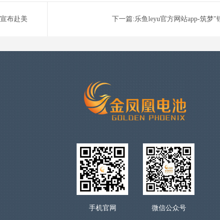
on宣布赴美
下一篇:
乐鱼leyu官方网站app-筑梦"锂
恩迪超骏48
手机官网
微信公众号