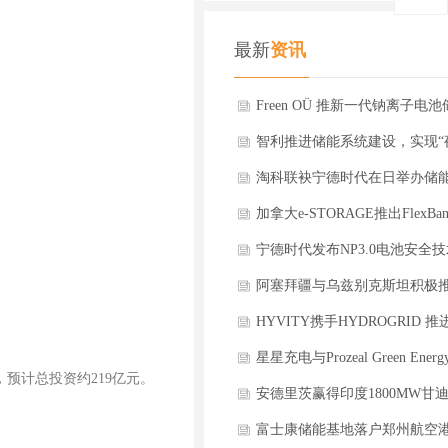
最新
资讯
Freen OÜ 推新一代钠离子电
系统-乐鱼leyu官方网站app
智利推进储能系统建设，实现“
脱碳”-乐鱼leyu官方网站app
淘科联袂宁德时代在日举办储
站投资论坛，引爆行业关注-乐
加拿大e-STORAGE推出FlexBan
leyu官方网站app
1.0 模块化储能系统引领行业革
宁德时代发布NP3.0电池安全
乐鱼leyu官方网站app
神行Pro电池-乐鱼leyu官方网站a
阿塞拜疆与乌兹别克斯坦积极
电池储能系统建设-乐鱼leyu官
HYVITY携手HYDROGRID 推
站app
利450MW抽水蓄能项目开发-
星星充电与Prozeal Green Ener
预计总投资约219亿元。
leyu官方网站app
作 签近1GWh订单进军印度储
安德里茨赢得印度1800MW甘
场-乐鱼leyu官方网站app
塔抽水蓄能项目合同-乐鱼leyu
富士康储能基地落户郑州航空