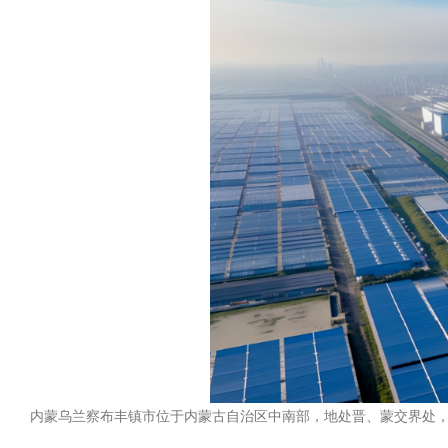
内蒙乌兰察布丰镇市位于内蒙古自治区中南部，地处晋、蒙交界处，东