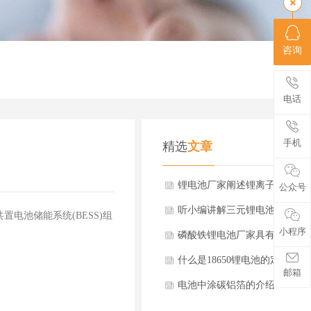
咨询
电话
手机
精选
文章
锂电池厂家阐述锂离子电池有
公众号
用途？
听小编讲解三元锂电池是什么
其共置电池储能系统(BESS)组
小程序
磷酸铁锂电池厂家具有哪些优
什么是18650锂电池的定制流程
邮箱
电池中涂碳铝箔的介绍