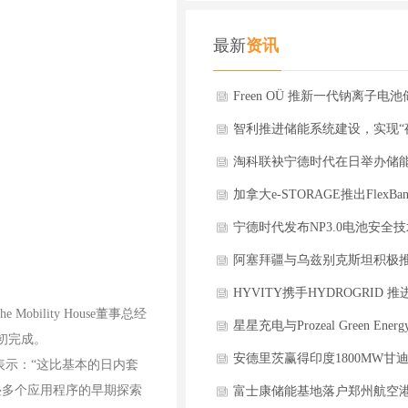
最新
资讯
Freen OÜ 推新一代钠离子电
系统-乐鱼leyu官方网站app
智利推进储能系统建设，实现“
脱碳”-乐鱼leyu官方网站app
淘科联袂宁德时代在日举办储
站投资论坛，引爆行业关注-乐
加拿大e-STORAGE推出FlexBan
leyu官方网站app
1.0 模块化储能系统引领行业革
宁德时代发布NP3.0电池安全
乐鱼leyu官方网站app
神行Pro电池-乐鱼leyu官方网站a
阿塞拜疆与乌兹别克斯坦积极
电池储能系统建设-乐鱼leyu官
HYVITY携手HYDROGRID 推
lity House董事总经
站app
利450MW抽水蓄能项目开发-
星星充电与Prozeal Green Ener
年初完成。
leyu官方网站app
作 签近1GWh订单进军印度储
安德里茨赢得印度1800MW甘
表示：“这比基本的日内套
S堆叠多个应用程序的早期探索
场-乐鱼leyu官方网站app
塔抽水蓄能项目合同-乐鱼leyu
富士康储能基地落户郑州航空