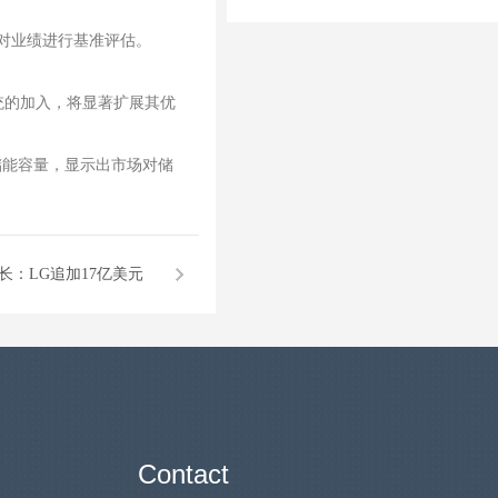
网站app
加速打造“新能源帝国”梦想-乐
指数对业绩进行基准评估。
leyu官方网站app
能系统的加入，将显著扩展其优
储能容量，显示出市场对储
部长：LG追加17亿美元
投资电池工厂
Contact