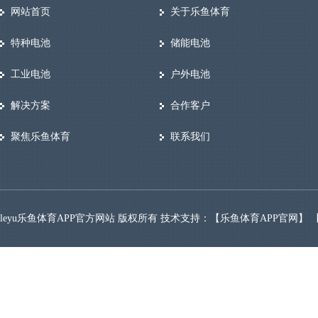
网站首页
关于乐鱼体育
特种电池
储能电池
工业电池
户外电池
解决方案
合作客户
聚焦乐鱼体育
联系我们
leyu乐鱼体育APP官方网站 版权所有 技术支持：【
乐鱼体育APP官网
】 