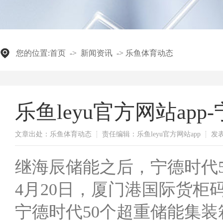
您的位置:
首页
->
新闻资讯
->
乐鱼体育动态
乐鱼leyu官方网站ap
文章出处：乐鱼体育动态
责任编辑：乐鱼leyu官方网站app
发表
继海辰储能之后，宁德时代
4月20日，厦门港国际货
宁德时代50个超重储能集装