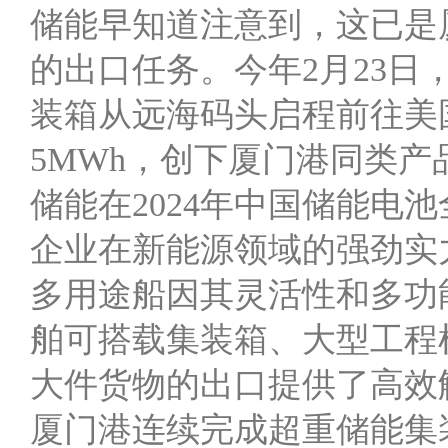
储能早知道注意到，这已是
的出口任务。今年2月23日
装箱从远海码头启程前往美
5MWh，创下厦门港同类
储能在2024年中国储能电
企业在新能源领域的强劲实
多用途船因其灵活性和多功
舶可搭载集装箱、大型工程
大件货物的出口提供了高效
厦门港连续完成超重储能集