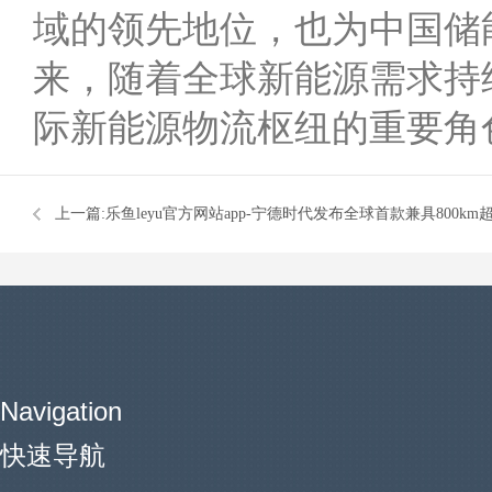
域的领先地位，也为中国储
来，随着全球新能源需求持
际新能源物流枢纽的重要角
上一篇:
乐鱼leyu官方网站app-宁德时代发布全球首款兼具800k
峰值12C的磷酸铁锂电池
Navigation
快速导航