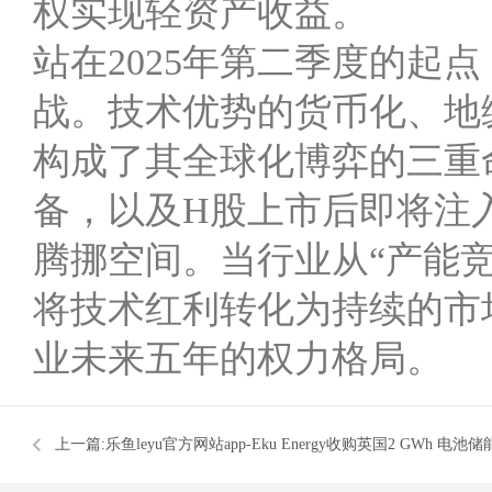
权实现轻资产收益。
站在2025年第二季度的起
战。技术优势的货币化、地
构成了其全球化博弈的三重命
备，以及H股上市后即将注
腾挪空间。当行业从“产能竞
将技术红利转化为持续的市
业未来五年的权力格局。
上一篇:
乐鱼leyu官方网站app-Eku Energy收购英国2 GWh 电池储能 