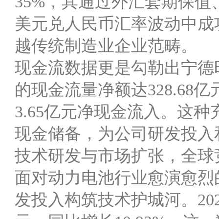
35%，其通过外汇套期保
美元兑人民币汇率波动中成
越传统制造业企业范畴。
现金流数据更是勾勒出宁德
的现金流量净额达328.68
3.65亿元净现金流入。这种
现金储备，为公司研发投入
技术研发与市场扩张，全球
面对动力电池行业愈演愈烈
发投入构筑技术护城河。202