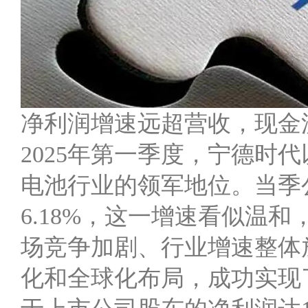
净利润增速远超营收，现金
2025年第一季度，宁德时
电池行业的领军地位。当季公
6.18%，这一增速看似温
场竞争加剧、行业增速整体
化和全球化布局，成功实现