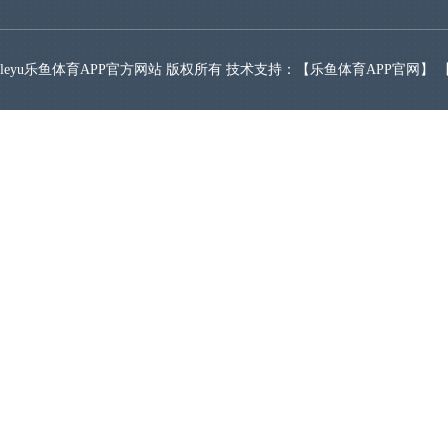
leyu乐鱼体育APP官方网站 版权所有 技术支持：【
乐鱼体育APP官网
】 