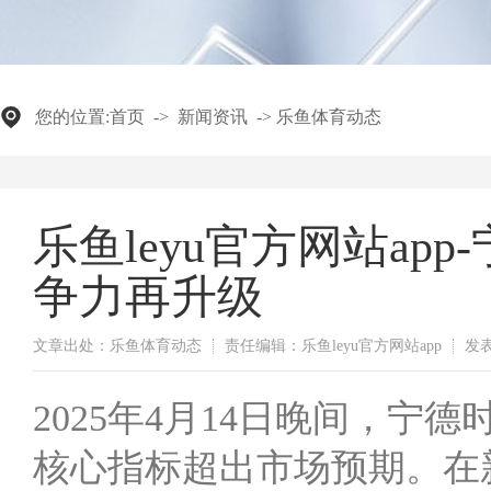
您的位置:
首页
->
新闻资讯
->
乐鱼体育动态
乐鱼leyu官方网站ap
争力再升级
文章出处：乐鱼体育动态
责任编辑：乐鱼leyu官方网站app
发表
2025年4月14日晚间，宁德时
核心指标超出市场预期。在