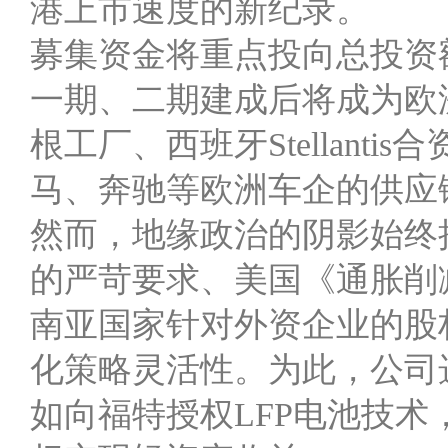
港上市速度的新纪录。
募集资金将重点投向总投资
一期、二期建成后将成为欧
根工厂、西班牙Stellan
马、奔驰等欧洲车企的供应
然而，地缘政治的阴影始终
的严苛要求、美国《通胀削
南亚国家针对外资企业的股
化策略灵活性。为此，公司
如向福特授权LFP电池技