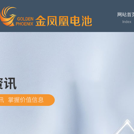
网站首
Index