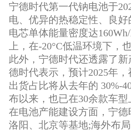
宁德时代第一代钠电池于20
电、优异的热稳定性、良好
电芯单体能量密度达160Wh/
上，在-20°C低温环境下，
此外，宁德时代还透露了新
德时代表示，预计2025年，
出货占比将从去年的 30%-4
布以来，也已在30余款车
在电池产能建设方面，宁德
洛阳、北京等基地;海外布