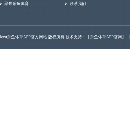
聚焦乐鱼体育
联系我们
leyu乐鱼体育APP官方网站 版权所有 技术支持：【
乐鱼体育APP官网
】 