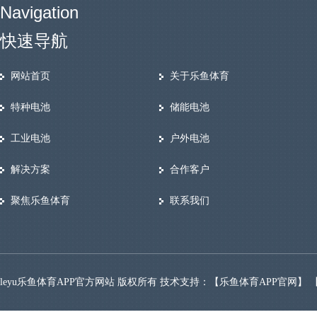
Navigation
快速导航
网站首页
关于乐鱼体育
特种电池
储能电池
工业电池
户外电池
解决方案
合作客户
聚焦乐鱼体育
联系我们
leyu乐鱼体育APP官方网站 版权所有 技术支持：【
乐鱼体育APP官网
】 