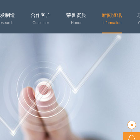
发制造
合作客户
荣誉资质
新闻资讯
esearch
Customer
Honor
Information
C