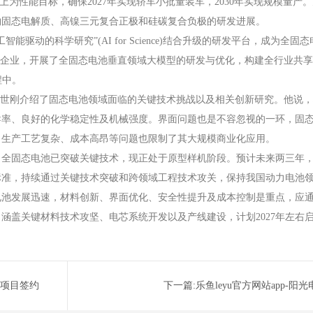
以上为性能目标，确保2027年实现轿车小批量装车，2030年实现规模量
物固态电解质、高镍三元复合正极和硅碳复合负极的研发进展。
动的科学研究”(AI for Science)结合升级的研发平台，成为全
余家企业，开展了全固态电池垂直领域大模型的研发与优化，构建全行业共
程中。
孙世刚介绍了固态电池领域面临的关键技术挑战以及相关创新研究。他说
导率、良好的化学稳定性及机械强度。界面问题也是不容忽视的一环，固
，生产工艺复杂、成本高昂等问题也限制了其大规模商业化应用。
全固态电池已突破关键技术，现正处于原型样机阶段。预计未来两三年，能
标准，持续通过关键技术突破和跨领域工程技术攻关，保持我国动力电池
电池发展迅速，材料创新、界面优化、安全性提升及成本控制是重点，应
涵盖关键材料技术攻坚、电芯系统开发以及产线建设，计划2027年左右
产项目签约
下一篇:
乐鱼leyu官方网站app-阳光电源