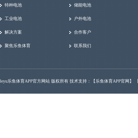
特种电池
储能电池
工业电池
户外电池
解决方案
合作客户
聚焦乐鱼体育
联系我们
leyu乐鱼体育APP官方网站 版权所有 技术支持：【
乐鱼体育APP官网
】 