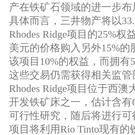
产在铁矿石领域的进一步布
具体而言，三井物产将以33.
Rhodes Ridge项目的25%
美元的价格购入另外15%的股份
该项目10%的权益，而拥有50
这些交易仍需获得相关监管
Rhodes Ridge项目位于
开发铁矿床之一，估计含有
可行性研究，随后将进行可行性
项目将利用Rio Tinto