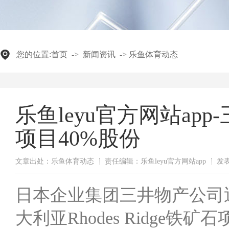
您的位置:
首页
->
新闻资讯
->
乐鱼体育动态
乐鱼leyu官方网站app-
项目40%股份
文章出处：乐鱼体育动态
责任编辑：乐鱼leyu官方网站app
发表
日本企业集团三井物产公司近
大利亚Rhodes Ridge