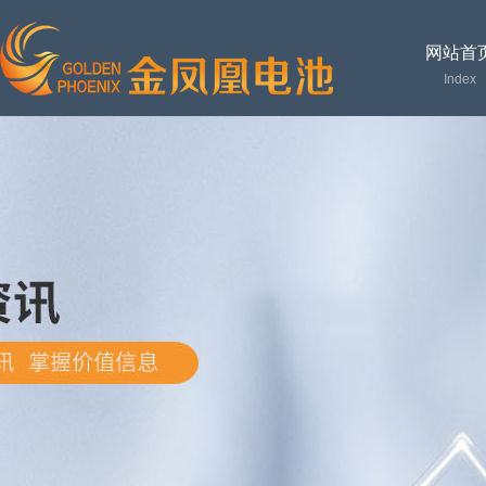
网站首
Index