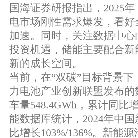
国海证券研报指出，2025
电市场刚性需求爆发，看好
加速。同时，关注数据中心
投资机遇，储能主要配合新
新的成长空间。
当前，在“双碳”目标背景
力电池产业创新联盟发布的数
车量548.4GWh，累计同比增长
能数据库统计，2024年中国新
比增长103%/136%。