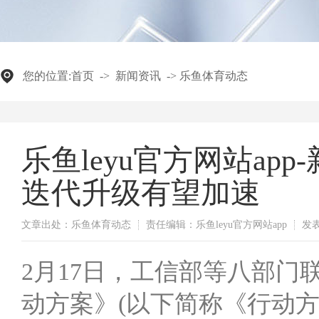
您的位置:
首页
->
新闻资讯
->
乐鱼体育动态
乐鱼leyu官方网站a
迭代升级有望加速
文章出处：乐鱼体育动态
责任编辑：乐鱼leyu官方网站app
发表
2月17日，工信部等八部
动方案》(以下简称《行动