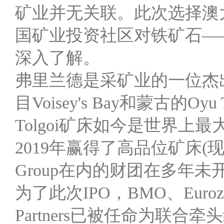
矿业并无关联。此次选择澳
国矿业投资社区对铁矿石—
深入了解。
弗里兰德是采矿业的一位杰
目Voisey's Bay和蒙古的
Tolgoi矿床如今是世界
2019年赢得了高品位矿床(现
Group在内的财团在多年
为了此次IPO，BMO、Euroz Hart
Partners已被任命为联合牵头