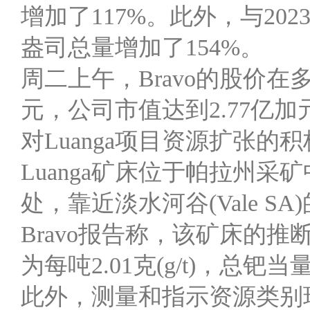
增加了117%。此外，与202
盎司总量增加了154%。
周二上午，Bravo的股价在多
元，公司市值达到2.77亿加
对Luanga项目资源扩张的
Luanga矿床位于帕拉州
处，靠近淡水河谷(Vale SA
Bravo报告称，该矿床的推
为每吨2.01克(g/t)，总钯
此外，测量和指示资源类别现