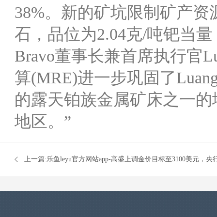
38%。新的矿坑限制矿产资源
石，品位为2.04克/吨钯当
Bravo董事长兼首席执行官Lui
算(MRE)进一步巩固了Lu
的露天铂族金属矿床之一的
地区。”
上一篇:
乐鱼leyu官方网站app-高盛上调金价目标至3100美元，
黄金市场