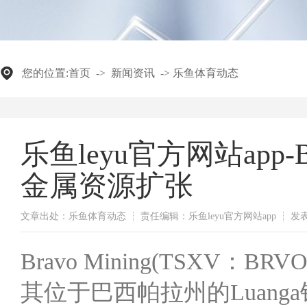
您的位置:
首页
->
新闻资讯
->
乐鱼体育动态
乐鱼leyu官方网站app-B
金属资源扩张
文章出处：乐鱼体育动态
责任编辑：乐鱼leyu官方网站app
发表
Bravo Mining(TSX
其位于巴西帕拉州的Luang