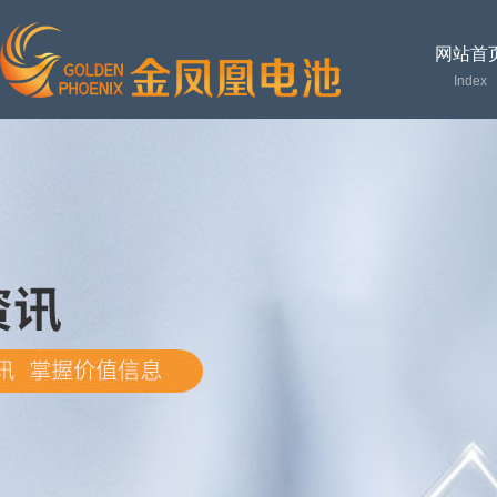
网站首
Index