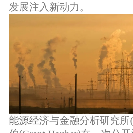
发展注入新动力。
能源经济与金融分析研究所(I