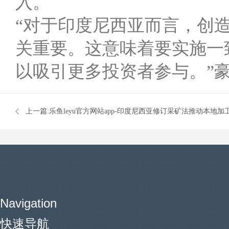
入。
“对于印度尼西亚而言，创
关重要。这意味着要实施一
以吸引更多投资者参与。”
上一篇:
乐鱼leyu官方网站app-印度尼西亚修订采矿法推动本地
发展
Navigation
快速导航