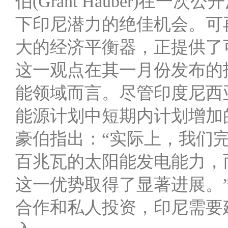
伯(Grant Hauber)
下印尼潜力的绝佳机会。可
大的经济平衡器，正提供了
这一观点在其一月份发布的
能领域而言。尽管印度尼西
能源计划中短期内计划增加
豪伯指出：“实际上，我们
百兆瓦的太阳能发电能力，
这一优势取得了显著进展。
合作和私人投资，印尼需要