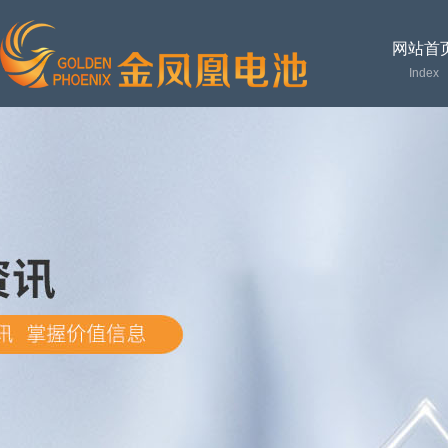
网站首
Index