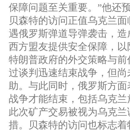
保障问题至关重要。”他还
贝森特的访问正值乌克兰面
遇俄罗斯弹道导弹袭击，造
西方盟友提供安全保障，以
特朗普政府的外交策略与前
过谈判迅速结束战争，但尚
助。与此同时，俄罗斯方面
战争才能结束，包括乌克兰
此次矿产交易被视为乌克兰
措。贝森特的访问也标志着