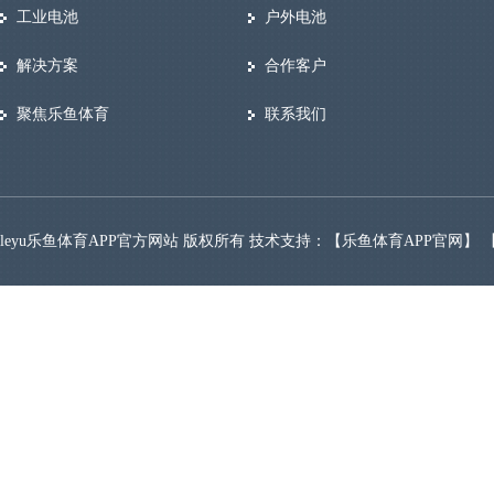
工业电池
户外电池
解决方案
合作客户
聚焦乐鱼体育
联系我们
leyu乐鱼体育APP官方网站 版权所有 技术支持：【
乐鱼体育APP官网
】 