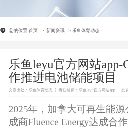
您的位置:
首页
->
新闻资讯
->
乐鱼体育动态
乐鱼leyu官方网站app-Cord
作推进电池储能项目
文章出处：乐鱼体育动态
责任编辑：乐鱼leyu官方网站app
发表
2025年，加拿大可再生能源公司
成商Fluence Energy