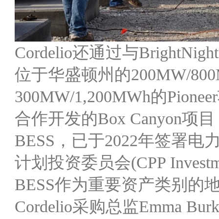
Cordelio还通过与Brigh
位于华盛顿州的200MW/800M
300MW/1,200MWh的Pione
合作开发的Box Canyon项
BESS，已于2022年签署电力
计划投资委员会(CPP Inve
BESS作为重要资产类别的
Cordelio采购总监Emma Bu