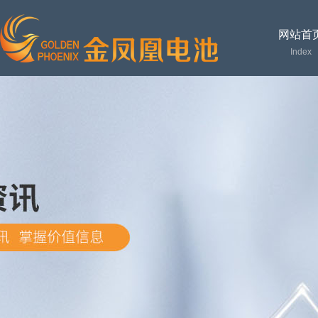
网站首
Index