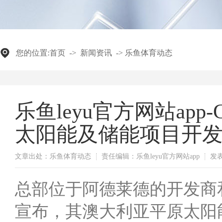
您的位置:
首页
->
新闻资讯
->
乐鱼体育动态
乐鱼leyu官方网站app-G
太阳能及储能项目开
文章出处：乐鱼体育动态
责任编辑：乐鱼leyu官方网站app
发表
总部位于阿德莱德的开发商和建筑公司
宣布，其澳大利亚平原太阳能