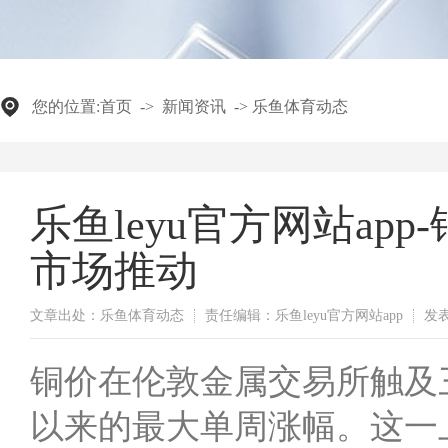
您的位置:
首页
->
新闻资讯
->
乐鱼体育动态
乐鱼leyu官方网站a
市场推动
文章出处：乐鱼体育动态
责任编辑：乐鱼leyu官方网站app
发表
铜价在伦敦金属交易所触及
以来的最大单周涨幅。这一