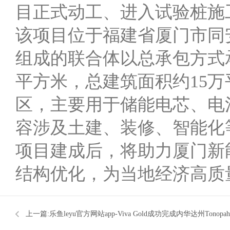
目正式动工、进入试验桩施
该项目位于福建省厦门市同
组成的联合体以总承包方式
平方米，总建筑面积约15
区，主要用于储能电芯、电
容涉及土建、装修、智能化
项目建成后，将助力厦门新
结构优化，为当地经济高质
上一篇:
乐鱼leyu官方网站app-Viva Gold成功完成内华达州Tonop