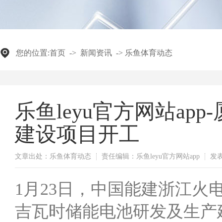
您的位置:
首页
->
新闻资讯
->
乐鱼体育动态
乐鱼leyu官方网站ap
建设项目开工
文章出处：乐鱼体育动态
责任编辑：乐鱼leyu官方网站app
发表
1月23日，中国能建浙江火
吉瓦时储能电池研发及生产