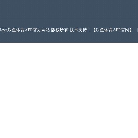
leyu乐鱼体育APP官方网站 版权所有 技术支持：【
乐鱼体育APP官网
】 