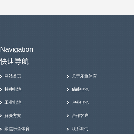
Navigation
快速导航
网站首页
关于乐鱼体育
特种电池
储能电池
工业电池
户外电池
解决方案
合作客户
聚焦乐鱼体育
联系我们