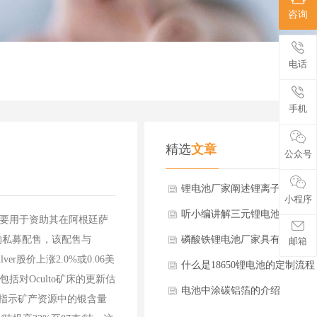
咨询
电话
手机
精选
文章
公众号
锂电池厂家阐述锂离子电池有
小程序
用途？
听小编讲解三元锂电池是什么
益将主要用于资助其在阿根廷萨
通股的私募配售，该配售与
磷酸铁锂电池厂家具有哪些优
邮箱
lver股价上涨2.0%或0.06美
什么是18650锂电池的定制流程
包括对Oculto矿床的更新估
电池中涂碳铝箔的介绍
量和指示矿产资源中的银含量