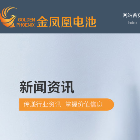
网站首
Index