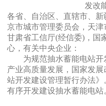
发改能
各省、自治区、直辖市、新
京市城市管理委员会，天津
甘肃省工信厅(经信委)，
心，有关中央企业：
为规范抽水蓄能电站开发
产业高质量发展，国家发展
站开发建设管理暂行办法》
有序开发建设抽水蓄能电站