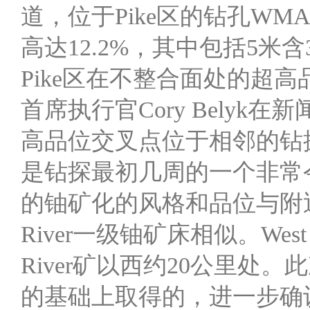
道，位于Pike区的钻孔WMA0
高达12.2%，其中包括5米含
Pike区在不整合面处的超高品
首席执行官Cory Belyk在
高品位交叉点位于相邻的钻
是钻探最初几周的一个非常令
的铀矿化的风格和品位与附近由Ca
River一级铀矿床相似。West M
River矿以西约20公里处
的基础上取得的，进一步确认了