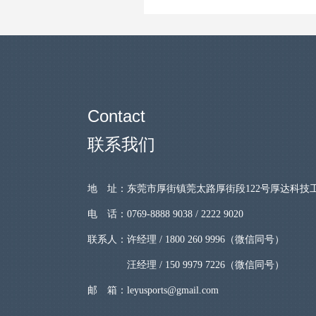
网站app
加速打造“新能源帝国”梦想-乐
leyu官方网站app
Contact
联系我们
地 址：东莞市厚街镇莞太路厚街段122号厚达科技
电 话：0769-8888 9038 / 2222 9020
联系人：许经理 / 1800 260 9996（微信同号）
汪经理 / 150 9979 7226（微信同号）
邮 箱：leyusports@gmail.com