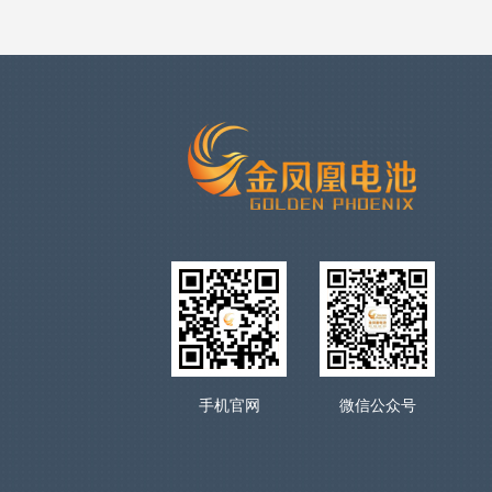
手机官网
微信公众号