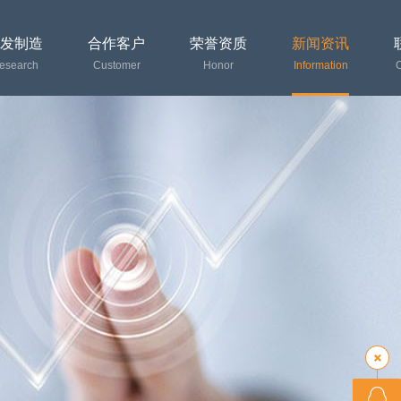
发制造
合作客户
荣誉资质
新闻资讯
esearch
Customer
Honor
Information
C