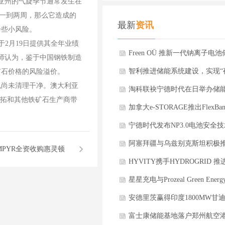
亚州的气旋季节通常发生在
通常的一到两周，那么它造成的
最新
资讯
一些小风险。
于2月19日提供其全年业绩
Freen OÜ 推新一代钠离子电
析师认为，鉴于中国钢铁制造
系统-乐鱼leyu官方网站app
智利推进储能系统建设，实现“
矿石价格的风险溢价。
也尚未清理干净。澳大利亚
脱碳”-乐鱼leyu官方网站app
淘科联袂宁德时代在日举办储
力拓和其他铁矿石生产商带
站投资论坛，引爆行业关注-乐
加拿大e-STORAGE推出FlexBan
leyu官方网站app
1.0 模块化储能系统引领行业革
宁德时代发布NP3.0电池安全
乐鱼leyu官方网站app
神行Pro电池-乐鱼leyu官方网站a
阿塞拜疆与乌兹别克斯坦积极
AMPYR全资收购惠灵顿
电池储能系统建设-乐鱼leyu官
HYVITY携手HYDROGRID 推
站app
利450MW抽水蓄能项目开发-
星星充电与Prozeal Green Ener
，加速推进能源存储计划
leyu官方网站app
作 签近1GWh订单进军印度储
安德里茨赢得印度1800MW甘
场-乐鱼leyu官方网站app
塔抽水蓄能项目合同-乐鱼leyu
富士康储能基地落户郑州航空