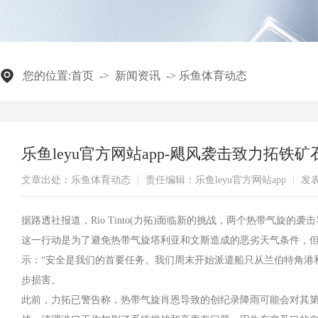
您的位置:
首页
->
新闻资讯
->
乐鱼体育动态
乐鱼leyu官方网站app-飓风袭击致力拓铁
文章出处：乐鱼体育动态
责任编辑：乐鱼leyu官方网站app
发表
据路透社报道，Rio Tinto(力拓)面临新的挑战，两个热带气
这一行动是为了避免热带气旋塔利亚和文斯造成的恶劣天气条件，
示：“安全是我们的首要任务。我们周末开始派遣船只从兰伯特角港
步损害。
此前，力拓已警告称，热带气旋肖恩导致的创纪录降雨可能会对其