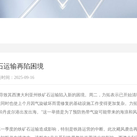
矿石运输再陷困境
时间：2025-09-16
旋的袭击导致其西澳大利亚州铁矿石运输陷入新的困境。周二，力拓表示已开始
但同时也使上个月因气旋破坏而需修复的基础设施工作变得更加复杂。力
和丹皮尔港出发出海。”这一举措是为了预防热带气旋可能带来的海浪和
第一季度的铁矿石运输造成影响，特别是铁路运营的中断。此次飓风袭击