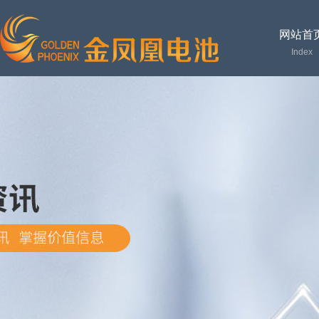
网站首
Index