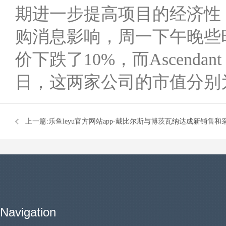
期进一步提高项目的经济性
购消息影响，周一下午晚些时候，
价下跌了10%，而Ascendan
日，这两家公司的市值分别为4
上一篇:
乐鱼leyu官方网站app-戴比尔斯与博茨瓦纳达成新销售
Navigation