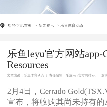
您的位置:
首页
->
新闻资讯
->
乐鱼体育动态
乐鱼leyu官方网站app-Ce
Resources
文章出处：乐鱼体育动态
责任编辑：乐鱼leyu官方网站app
发表
2月4日，Cerrado Gold(T
宣布，将收购其尚未持有的Ascend