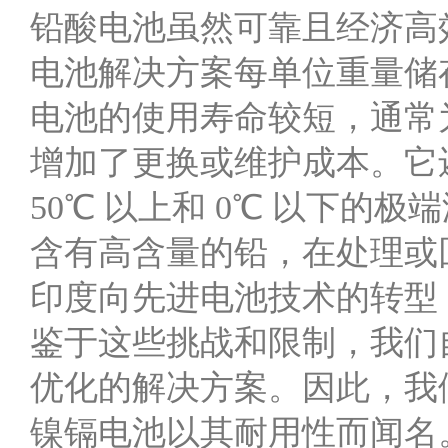
铅酸电池虽然可靠且经济高
电池解决方案每单位重量储
电池的使用寿命较短，通常为
增加了更换或维护成本。它
50℃ 以上和 0℃ 以下
含有高含量的铅，在处理或
印度向先进电池技术的转型
鉴于这些挑战和限制，我们
优化的解决方案。因此，我
镍镉电池以其耐用性而闻名