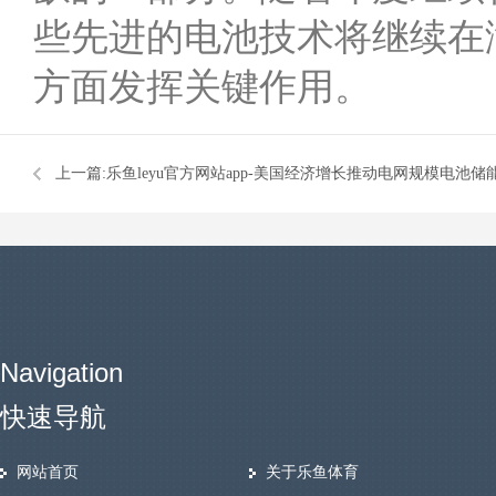
些先进的电池技术将继续在
方面发挥关键作用。
上一篇:
乐鱼leyu官方网站app-美国经济增长推动电网规模电池
Navigation
快速导航
网站首页
关于乐鱼体育