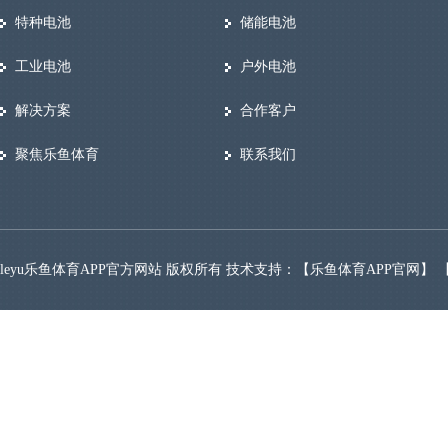
特种电池
储能电池
工业电池
户外电池
解决方案
合作客户
聚焦乐鱼体育
联系我们
leyu乐鱼体育APP官方网站 版权所有 技术支持：【
乐鱼体育APP官网
】 