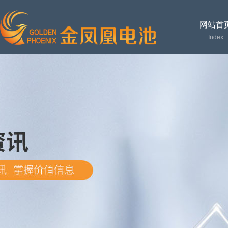
网站首
Index