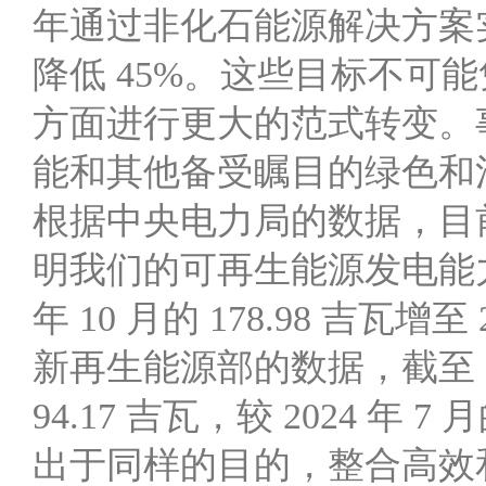
年通过非化石能源解决方案实
降低 45%。这些目标不可
方面进行更大的范式转变。
能和其他备受瞩目的绿色和
根据中央电力局的数据，目前可
明我们的可再生能源发电能力大
年 10 月的 178.98 吉瓦增至
新再生能源部的数据，截至 2
94.17 吉瓦，较 2024 年 
出于同样的目的，整合高效