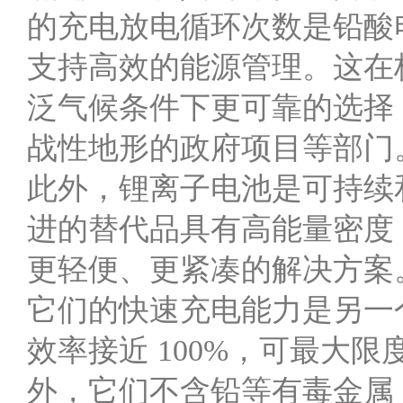
的充电放电循环次数是铅酸
支持高效的能源管理。这在
泛气候条件下更可靠的选择
战性地形的政府项目等部门
此外，锂离子电池是可持续
进的替代品具有高能量密度，范围
更轻便、更紧凑的解决方案。
它们的快速充电能力是另一个
效率接近 100%，可最大
外，它们不含铅等有毒金属