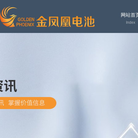
网站首
Index