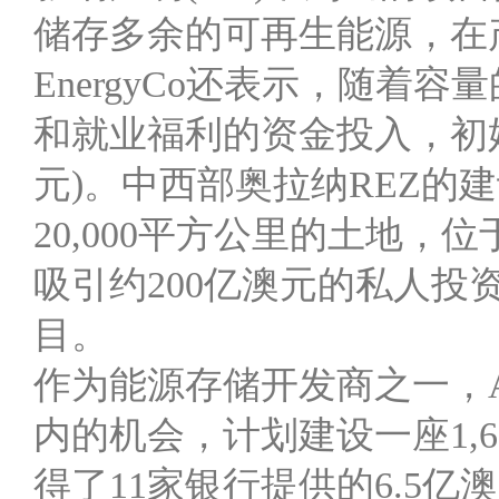
储存多余的可再生能源，在
EnergyCo还表示，随
和就业福利的资金投入，初始资
元)。中西部奥拉纳REZ的
20,000平方公里的土地，
吸引约200亿澳元的私人
目。
作为能源存储开发商之一，Akays
内的机会，计划建设一座1,66
得了11家银行提供的6.5