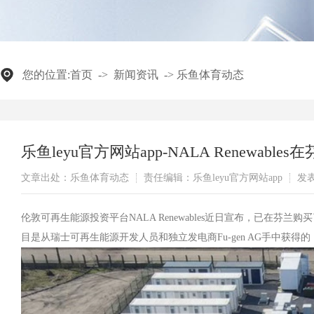
您的位置:
首页
->
新闻资讯
->
乐鱼体育动态
乐鱼leyu官方网站app-NALA Renewa
文章出处：乐鱼体育动态
责任编辑：乐鱼leyu官方网站app
发表
伦敦可再生能源投资平台NALA Renewables近日宣布，已在芬
目是从瑞士可再生能源开发人员和独立发电商Fu-gen AG手中获