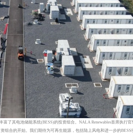
了其电池储能系统(BESS)的投资组合。NALA Renewables首席执行官Mik
资组合的开始。我们期待为可再生能源，包括陆上风电和进一步的BESS