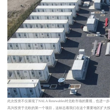
此次投资不仅展现了NALA Renewables对北欧市场的重视，也进一步丰富
高兴投资于北欧的第一个项目，这标志着我们在这个重要地区扩大投