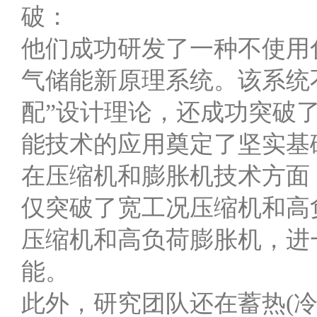
破：
他们成功研发了一种不使用
气储能新原理系统。该系统
配”设计理论，还成功突破
能技术的应用奠定了坚实基
在压缩机和膨胀机技术方面
仅突破了宽工况压缩机和高
压缩机和高负荷膨胀机，进
能。
此外，研究团队还在蓄热(