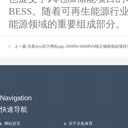
BESS。随着可再生能源
能源领域的重要组成部分。
上一篇:
乐鱼leyu官方网站app-200MW/400MWh独立储能电站
东中山
Navigation
快速导航
网站首页
关于乐鱼体育