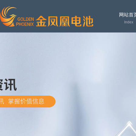
网站首
Index