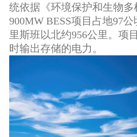
统依据《环境保护和生物多样
900MW BESS项目占地
里斯班以北约956公里。
时输出存储的电力。