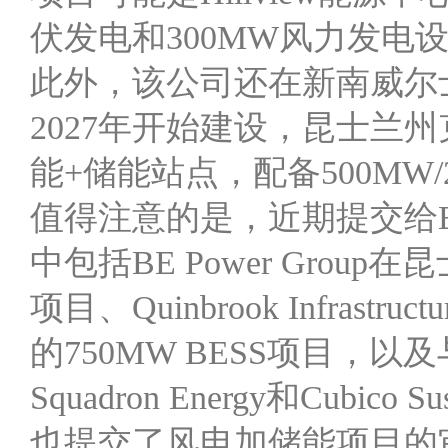
伏发电和300MW风力发电设施，
此外，该公司还在新南威尔
2027年开始建设，昆士兰
能+储能站点，配备500MW/2,
值得注意的是，近期提交给
中包括BE Power Group在
项目、Quinbrook Infrast
的750MW BESS项目，
Squadron Energy和Cubico
也提交了风电加储能项目的