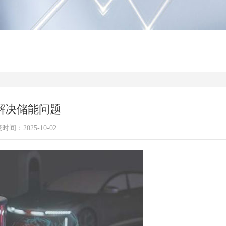
以解决储能问题
时间：2025-10-02