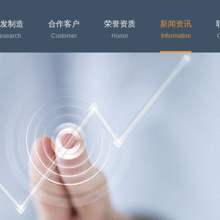
发制造
合作客户
荣誉资质
新闻资讯
esearch
Customer
Honor
Information
C