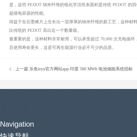
是，这些 PEDOT 纳米纤维的电化学活性表面积是传统 PEDO
超级电容器的性能。
得益于在石墨烯片上生长出一层厚厚的纳米纤维的新工艺，这种材料现在
比传统的 PEDOT 高出近一个数量级。
最重要的是，这种材料非常耐用，可以承受超过 70,000 次充
且使用寿命更长，这是可再生能源行业必不可少的品质。
上一篇:
乐鱼leyu官方网站app-印度 500 MWh 电池储能系统招标
Navigation
快速导航