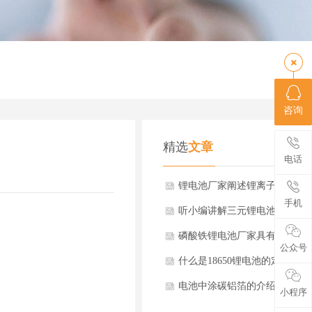
咨询
精选
文章
电话
锂电池厂家阐述锂离子电池有
手机
用途？
听小编讲解三元锂电池是什么
磷酸铁锂电池厂家具有哪些优
公众号
什么是18650锂电池的定制流程
电池中涂碳铝箔的介绍
小程序