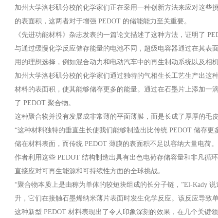
加州大学洛杉矶分校的化学家们正在采用一种创新方法来应对这些挑战
的表面积，这两者对于增强 PEDOT 的储能能力至关重要。
《先进功能材料》杂志发表的一篇论文描述了这种方法，证明了 PE
与通过缓慢化学反应储存能量的电池不同，超级电容器通过在其表
用的理想选择，例如混合动力和电动汽车中的再生制动系统以及相
加州大学洛杉矶分校的化学家们通过独特的气相生长工艺生产出这种新
材料的表面积，使其能够储存更多的能量。通过在石墨片上添加一
了 PEDOT 聚合物。
这种聚合物并没有发展成非常薄的平面薄膜，而是长成了厚厚的毛皮状
“这种材料独特的垂直生长使我们能够制造出比传统 PEDOT 储存更多能量
储在材料表面，而传统 PEDOT 薄膜的表面积不足以容纳大量电荷
作者利用这些 PEDOT 结构制造出具有出色电荷存储容量和非凡循环
直接应对可再生能源和可持续性方面的全球挑战。
“聚合物本质上是由称为单体的较短块组成的长分子链，”El-Kad
升，它们在接触石墨烯纳米薄片表面时发生化学反应。该反应导致单
这种新型 PEDOT 材料表现出了令人印象深刻的效果，在几个关键领