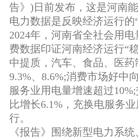
告》)日前发布，这是河南
电力数据是反映经济运行的“
2024年，河南省全社会用电
费数据印证河南经济运行“
中提质，汽车、食品、医药制
9.3%、8.6%;消费市场
服务业用电量增速超过10%
比增长6.1%，充换电服务业
行。
《报告》围绕新型电力系统