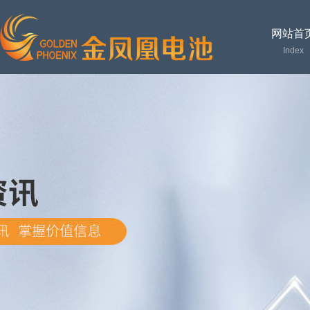
网站首
Index