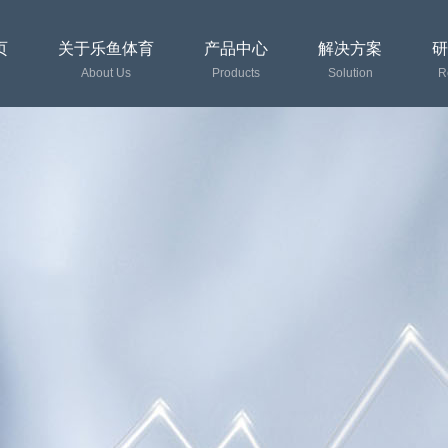
页
关于乐鱼体育
产品中心
解决方案
研
About Us
Products
Solution
R