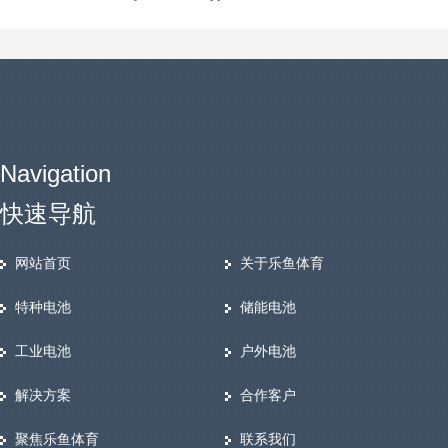
建设蜂巢能源用户侧储能电站两大项目开工建设
Navigation
快速导航
网站首页
关于乐鱼体育
特种电池
储能电池
工业电池
户外电池
解决方案
合作客户
聚焦乐鱼体育
联系我们