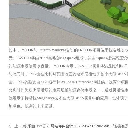
其中，BSTOR与Duferco Wallonie合资的D-STOR项目位于拉
元。D-STOR将由36个特斯拉Megapack组成，并由Equans提
的能源市场使用该容量。BSTOR表示，D-STOR项目将满足比利
与此同时，ESG也在比利时瓦隆地区的哈米尼启动了首个大型BESS项目，容
营。ESG的融资由KBC银行和Wallonie Entreprendre
比利时作为欧洲最活跃的电网规模能源存储市场之一，通过灵活性市场
仅展示了特斯拉Megapacks技术在大型BESS项目中的应用，
加绿色、低碳的未来迈进。
上一篇:
乐鱼leyu官方网站app-合计36.25MW/97.28MWh！诺德