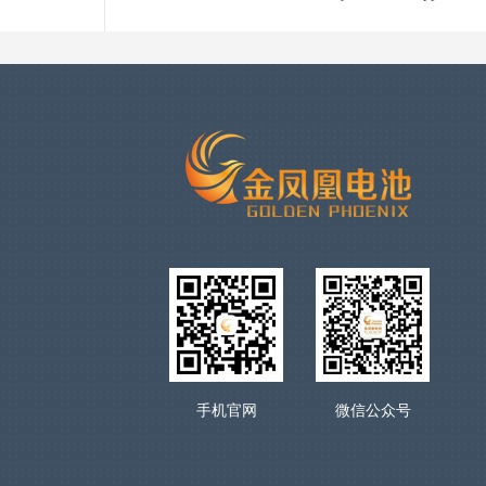
上
手机官网
微信公众号