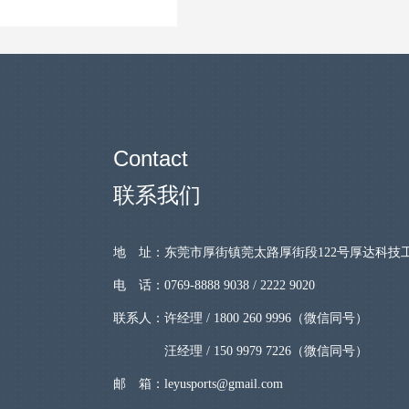
涨，部分铝材供应趋紧
Contact
联系我们
地 址：东莞市厚街镇莞太路厚街段122号厚达科技
电 话：0769-8888 9038 / 2222 9020
联系人：许经理 / 1800 260 9996（微信同号）
汪经理 / 150 9979 7226（微信同号）
邮 箱：leyusports@gmail.com