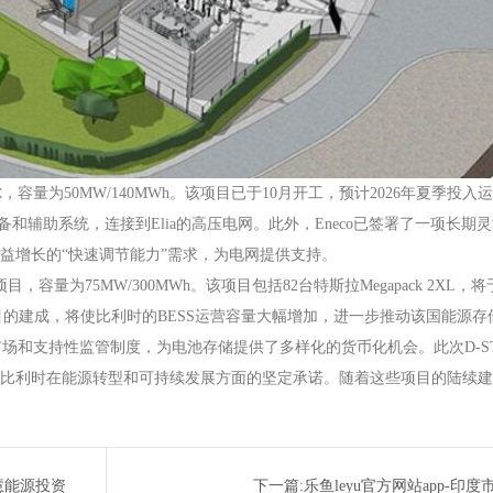
洛维埃尔，容量为50MW/140MWh。该项目已于10月开工，预计2026年夏季投
供高压设备和辅助系统，连接到Elia的高压电网。此外，Eneco已签署了一项
时日益增长的“快速调节能力”需求，为电网提供支持。
量为75MW/300MWh。该项目包括82台特斯拉Megapack 2XL，将
提供。这两个项目的建成，将使比利时的BESS运营容量大幅增加，进一步推动该国能
和支持性监管制度，为电池存储提供了多样化的货币化机会。此次D-ST
也体现了比利时在能源转型和可持续发展方面的坚定承诺。随着这些项目的陆续
智慧能源投资
下一篇:
乐鱼leyu官方网站app-