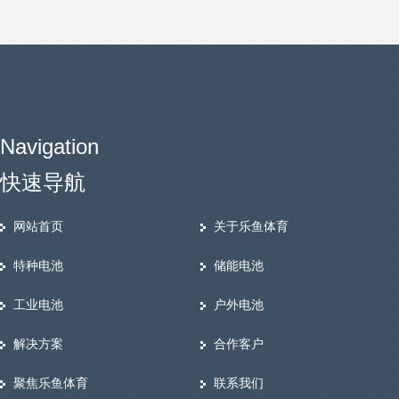
Navigation
快速导航
网站首页
关于乐鱼体育
特种电池
储能电池
工业电池
户外电池
解决方案
合作客户
聚焦乐鱼体育
联系我们