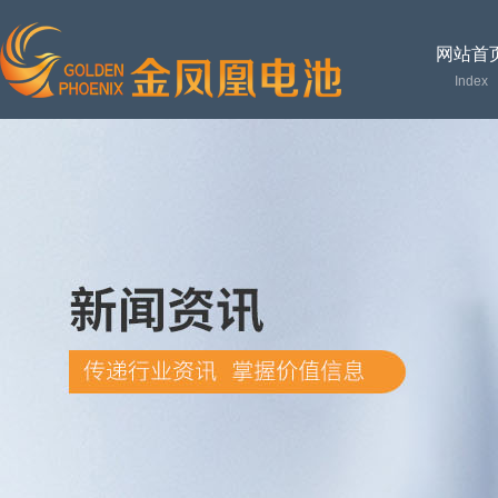
网站首
Index