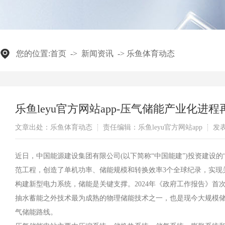
您的位置:
首页
->
新闻资讯
->
乐鱼体育动态
乐鱼leyu官方网站app-压气储能产业化进
文章出处：乐鱼体育动态
责任编辑：乐鱼leyu官方网站app
发表
近日，中国能源建设集团有限公司(以下简称“中国能建”)投资建设的
范工程，创造了单机功率、储能规模和转换效率3个全球纪录，实现
构建新型电力系统，储能是关键支撑。2024年《政府工作报告》首
抽水蓄能之外技术最为成熟的物理储能技术之一，也是现今大规模储能
气储能路线。