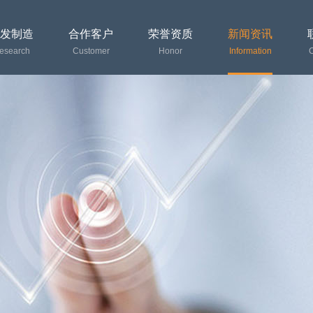
发制造
合作客户
荣誉资质
新闻资讯
esearch
Customer
Honor
Information
C