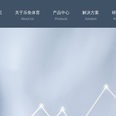
页
关于乐鱼体育
产品中心
解决方案
研
About Us
Products
Solution
R