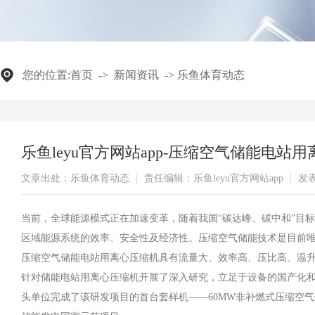
您的位置:
首页
->
新闻资讯
->
乐鱼体育动态
乐鱼leyu官方网站app-压缩空气储能电
文章出处：乐鱼体育动态
责任编辑：乐鱼leyu官方网站app
发表
当前，全球能源模式正在加速变革，随着我国“碳达峰、碳中和”目
区域能源系统的效率、安全性及经济性。压缩空气储能技术是目前
压缩空气储能电站用离心压缩机具有流量大、效率高、压比高、温升
针对储能电站用离心压缩机开展了深入研究，立足于设备的国产化
头单位完成了该研发项目的首台套样机——60MW非补燃式压缩空气储