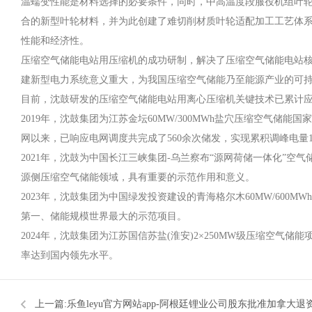
温蠕变性能是材料选择的必要条件，同时，中高温度段服役机组叶
合的新型叶轮材料，并为此创建了难切削材质叶轮适配加工工艺体
性能和经济性。
压缩空气储能电站用压缩机的成功研制，解决了压缩空气储能电站
建新型电力系统意义重大，为我国压缩空气储能乃至能源产业的可
目前，沈鼓研发的压缩空气储能电站用离心压缩机关键技术已累计
2019年，沈鼓集团为江苏金坛60MW/300MWh盐穴压缩空气
网以来，已响应电网调度共完成了560余次储发，实现累积调峰电量
2021年，沈鼓为中国长江三峡集团-乌兰察布“源网荷储一体化”
源侧压缩空气储能领域，具有重要的示范作用和意义。
2023年，沈鼓集团为中国绿发投资建设的青海格尔木60MW/60
第一、储能规模世界最大的示范项目。
2024年，沈鼓集团为江苏国信苏盐(淮安)2×250MW级压缩空气
率达到国内领先水平。
上一篇:
乐鱼leyu官方网站app-阿根廷锂业公司股东批准加拿大退