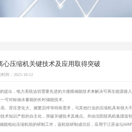
站用离心压缩机关键技术及应用取得突破
时间：2025-10-12
标的提出，电力系统迫切需要先进的大规模储能技术来解决可再生能源接
唯一可对标抽水蓄能的长时储能技术。
高、背压变化大、频繁启停等特殊需求，与其他行业的压缩机具有很大不同
和技术知识产权的自主化，突破关键技术及难点。并由沈阳鼓风机集团齿
能电站压缩机组的研制工作，该机组研制成功后，应用于江苏金坛60MW/