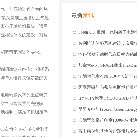
空气，与压缩过程产生的热
最新
资讯
存;又需满足压缩机注气过
轴离心压缩机组系统，适用
Freen OÜ 推新一代钠离子电
产业标准体系的建设，对盐
系统-乐鱼leyu官方网站app
智利推进储能系统建设，实现“
效和调节范围宽的要求。同
脱碳”-乐鱼leyu官方网站app
淘科联袂宁德时代在日举办储
站投资论坛，引爆行业关注-乐
加拿大e-STORAGE推出FlexBan
储能系统热力性能，根据系
leyu官方网站app
1.0 模块化储能系统引领行业革
宁德时代发布NP3.0电池安全
率与单元部件关键参数的关
乐鱼leyu官方网站app
神行Pro电池-乐鱼leyu官方网站a
阿塞拜疆与乌兹别克斯坦积极
站电电转换效率的重点研究
电池储能系统建设-乐鱼leyu官
HYVITY携手HYDROGRID 推
个空气储能装置的完整映
站app
利450MW抽水蓄能项目开发-
星星充电与Prozeal Green Ener
自动控制，满足了机组启停
leyu官方网站app
作 签近1GWh订单进军印度储
安德里茨赢得印度1800MW甘
5次/年的热机械疲劳和高
场-乐鱼leyu官方网站app
塔抽水蓄能项目合同-乐鱼leyu
富士康储能基地落户郑州航空