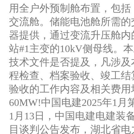
用全户外预制舱布置，包括 3 
交流舱。储能电池舱所需的交
器提供，通过变流升压舱内的
站#1主变的10kV侧母线
技术文件是否提及，凡涉及
程检查、档案验收、竣工结
验收的工作内容及相关费用
60MW!中国电建2025年
1月13日，中国电建电建装
目谈判公告发布，湖北省电力