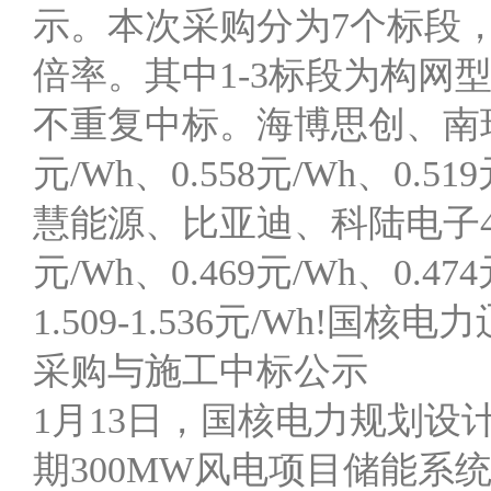
示。本次采购分为7个标段，每
倍率。其中1-3标段为构网
不重复中标。海博思创、南瑞
元/Wh、0.558元/Wh、0
慧能源、比亚迪、科陆电子4方入
元/Wh、0.469元/Wh、0.4
1.509-1.536元/Wh!国
采购与施工中标公示
1月13日，国核电力规划
期300MW风电项目储能