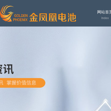
网站首
Index