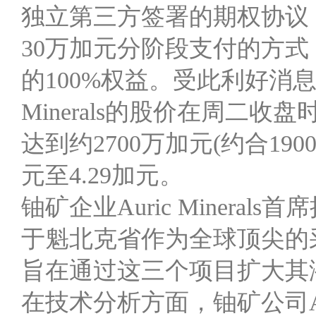
独立第三方签署的期权协议，加拿
30万加元分阶段支付的方式，获得
的100%权益。受此利好消息
Minerals的股价在周二收盘
达到约2700万加元(约合19
元至4.29加元。
铀矿企业Auric Minerals
于魁北克省作为全球顶尖的采
旨在通过这三个项目扩大其
在技术分析方面，铀矿公司Auric 