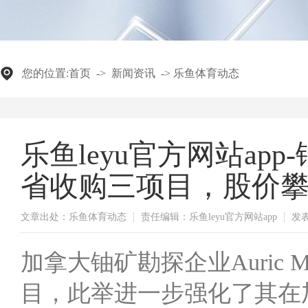
您的位置:
首页
->
新闻资讯
->
乐鱼体育动态
乐鱼leyu官方网站app-铀
省收购三项目，股价
文章出处：乐鱼体育动态
责任编辑：乐鱼leyu官方网站app
发表
加拿大铀矿勘探企业Auric 
目，此举进一步强化了其在