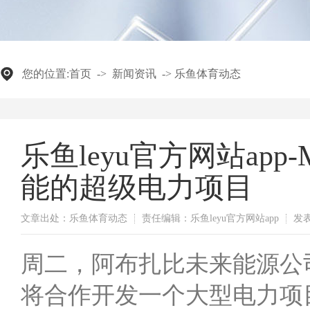
您的位置:
首页
->
新闻资讯
->
乐鱼体育动态
乐鱼leyu官方网站ap
能的超级电力项目
文章出处：乐鱼体育动态
责任编辑：乐鱼leyu官方网站app
发表
周二，阿布扎比未来能源公司(M
将合作开发一个大型电力项