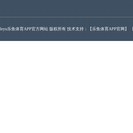
leyu乐鱼体育APP官方网站 版权所有 技术支持：【
乐鱼体育APP官网
】 