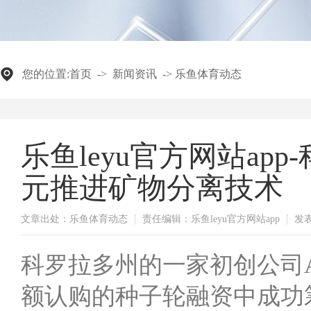
您的位置:
首页
->
新闻资讯
->
乐鱼体育动态
乐鱼leyu官方网站ap
元推进矿物分离技术
文章出处：乐鱼体育动态
责任编辑：乐鱼leyu官方网站app
发表
科罗拉多州的一家初创公司Alta R
额认购的种子轮融资中成功筹